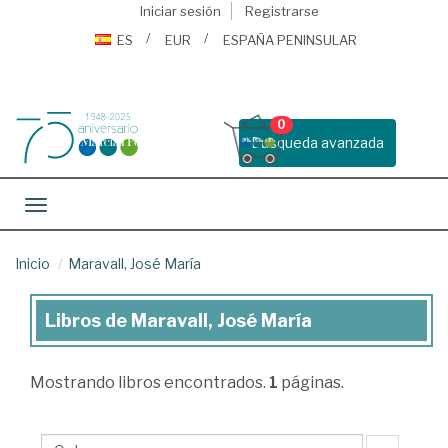
Iniciar sesión
Registrarse
ES
EUR
ESPAÑA PENINSULAR
0
Busqueda avanzada
Toggle navigation
Inicio
Maravall, José María
Libros de Maravall, José María
Libros
de
Mostrando
libros encontrados.
1
páginas.
Maravall,
José