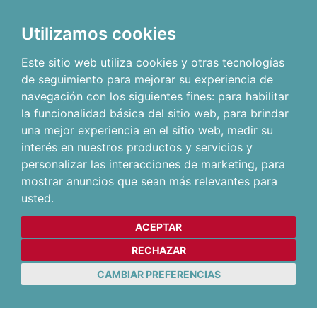
Utilizamos cookies
Este sitio web utiliza cookies y otras tecnologías
de seguimiento para mejorar su experiencia de
navegación con los siguientes fines:
para habilitar
la funcionalidad básica del sitio web
,
para brindar
una mejor experiencia en el sitio web
,
medir su
interés en nuestros productos y servicios y
personalizar las interacciones de marketing
,
para
mostrar anuncios que sean más relevantes para
usted
.
ACEPTAR
RECHAZAR
CAMBIAR PREFERENCIAS