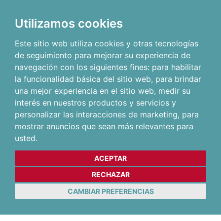
Utilizamos cookies
Este sitio web utiliza cookies y otras tecnologías
de seguimiento para mejorar su experiencia de
navegación con los siguientes fines:
para habilitar
la funcionalidad básica del sitio web
,
para brindar
una mejor experiencia en el sitio web
,
medir su
interés en nuestros productos y servicios y
personalizar las interacciones de marketing
,
para
mostrar anuncios que sean más relevantes para
usted
.
ACEPTAR
RECHAZAR
CAMBIAR PREFERENCIAS