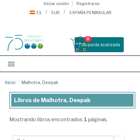
Iniciar sesión
Registrarse
ES
EUR
ESPAÑA PENINSULAR
0
Busqueda avanzada
Toggle navigation
Inicio
Malhotra, Deepak
Libros de Malhotra, Deepak
Libros
de
Mostrando
libros encontrados.
1
páginas.
Malhotra,
Deepak