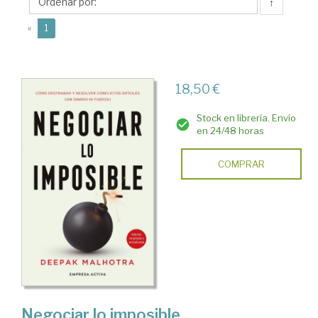
↑
(current)
«
1
18,50 €
Stock en librería. Envío
en 24/48 horas
COMPRAR
Negociar lo imposible