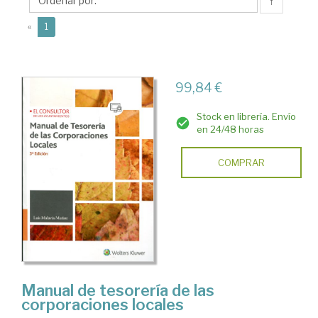
Luis
↑
(current)
«
1
99,84 €
Stock en librería. Envío
en 24/48 horas
COMPRAR
Manual de tesorería de las
corporaciones locales