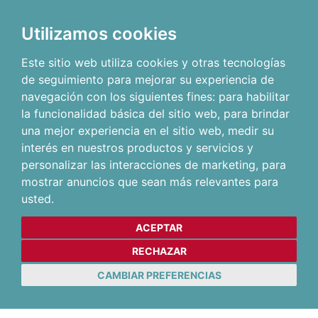
Utilizamos cookies
Este sitio web utiliza cookies y otras tecnologías
de seguimiento para mejorar su experiencia de
navegación con los siguientes fines:
para habilitar
la funcionalidad básica del sitio web
,
para brindar
una mejor experiencia en el sitio web
,
medir su
interés en nuestros productos y servicios y
personalizar las interacciones de marketing
,
para
mostrar anuncios que sean más relevantes para
usted
.
ACEPTAR
RECHAZAR
CAMBIAR PREFERENCIAS