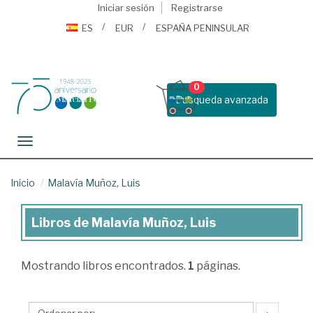
Iniciar sesión
Registrarse
ES
EUR
ESPAÑA PENINSULAR
0
Busqueda avanzada
Toggle navigation
Inicio
Malavía Muñoz, Luis
Libros de Malavía Muñoz, Luis
Libros
de
Mostrando
libros encontrados.
1
páginas.
Malavía
Muñoz,