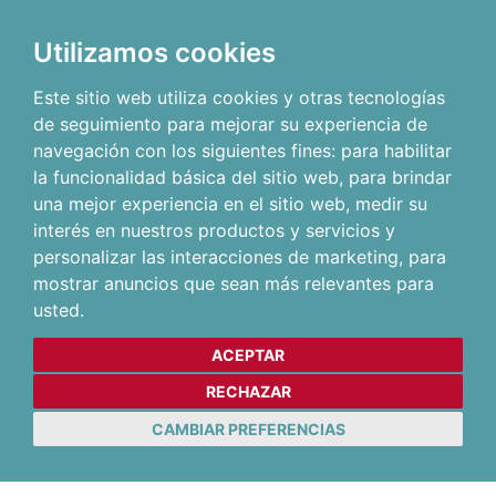
Utilizamos cookies
Este sitio web utiliza cookies y otras tecnologías
de seguimiento para mejorar su experiencia de
navegación con los siguientes fines:
para habilitar
la funcionalidad básica del sitio web
,
para brindar
una mejor experiencia en el sitio web
,
medir su
interés en nuestros productos y servicios y
personalizar las interacciones de marketing
,
para
mostrar anuncios que sean más relevantes para
usted
.
ACEPTAR
RECHAZAR
CAMBIAR PREFERENCIAS