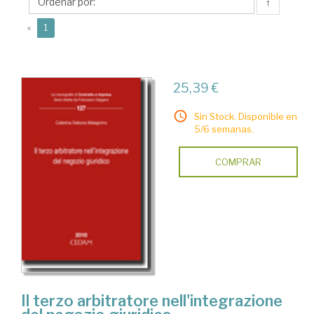
Debora
↑
(current)
«
1
25,39 €
Sin Stock. Disponible en
5/6 semanas.
COMPRAR
Il terzo arbitratore nell'integrazione