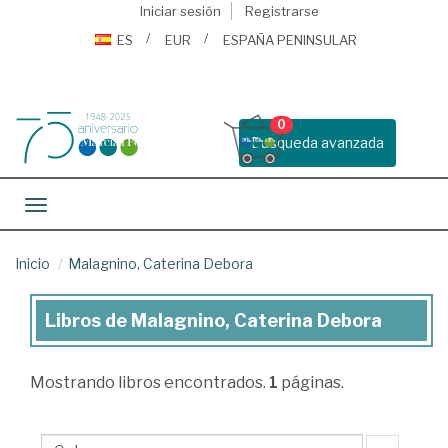
Iniciar sesión
Registrarse
ES
EUR
ESPAÑA PENINSULAR
0
Busqueda avanzada
Toggle navigation
Inicio
Malagnino, Caterina Debora
Libros de Malagnino, Caterina Debora
Libros
de
Mostrando
libros encontrados.
1
páginas.
Malagnino,
Caterina