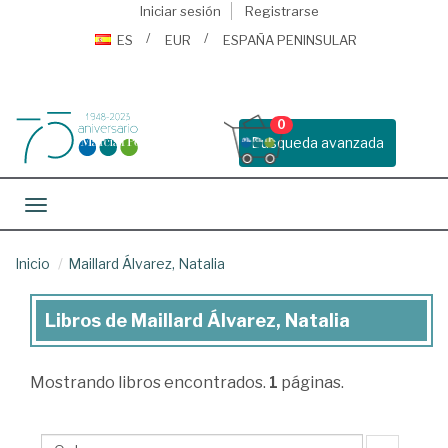
Iniciar sesión
Registrarse
ES
EUR
ESPAÑA PENINSULAR
0
Busqueda avanzada
Toggle navigation
Inicio
Maillard Álvarez, Natalia
Libros de Maillard Álvarez, Natalia
Libros
de
Mostrando
libros encontrados.
1
páginas.
Maillard
Álvarez,