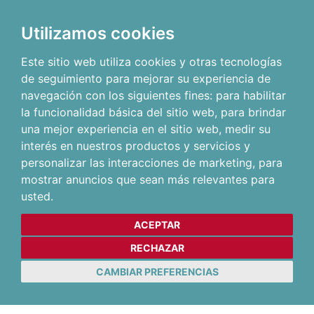
Utilizamos cookies
Este sitio web utiliza cookies y otras tecnologías
de seguimiento para mejorar su experiencia de
navegación con los siguientes fines:
para habilitar
la funcionalidad básica del sitio web
,
para brindar
una mejor experiencia en el sitio web
,
medir su
interés en nuestros productos y servicios y
personalizar las interacciones de marketing
,
para
mostrar anuncios que sean más relevantes para
usted
.
ACEPTAR
RECHAZAR
CAMBIAR PREFERENCIAS