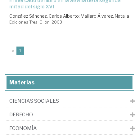
el mercado del libro en la Sevilla de la segunda
mitad del siglo XVI
González Sánchez, Carlos Alberto
;
Maillard Álvarez, Natalia
Ediciones Trea. Gijón, 2003
(current)
«
1
Materias
CIENCIAS SOCIALES
DERECHO
ECONOMÍA