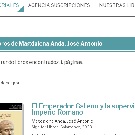
ORIALES
AGENCIA
SUSCRIPCIONES
NUESTRAS
LI
bros de Magdalena Anda, José Antonio
ros
trando
libros encontrados.
1
páginas.
gdalena
da,
sé
↑
tonio
El Emperador Galieno y la supervi
Imperio Romano
Magdalena Anda, José Antonio
Signifer Libros. Salamanca, 2023