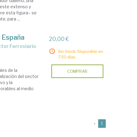
rador Galieno, una
n este extenso y
re esta figura– se
e, para ...
en España
20,00 €
tor Ferroviario
Sin Stock. Disponible en
7/10 días.
les de la
COMPRAR
alización del sector
vo y la
orables al medio
(current)
«
1