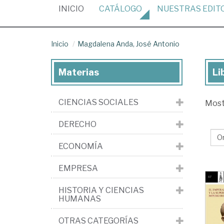
(CURRENT)
INICIO
CATÁLOGO
NUESTRAS
EDIT
Inicio
Magdalena Anda, José Antonio
Materias
Li
Lib
de
CIENCIAS SOCIALES
Mos
Ma
An
DERECHO
Jo
ECONOMÍA
An
EMPRESA
HISTORIA Y CIENCIAS
HUMANAS
OTRAS CATEGORÍAS