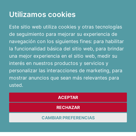
Utilizamos cookies
Este sitio web utiliza cookies y otras tecnologías
de seguimiento para mejorar su experiencia de
navegación con los siguientes fines:
para habilitar
la funcionalidad básica del sitio web
,
para brindar
una mejor experiencia en el sitio web
,
medir su
interés en nuestros productos y servicios y
personalizar las interacciones de marketing
,
para
mostrar anuncios que sean más relevantes para
usted
.
ACEPTAR
RECHAZAR
CAMBIAR PREFERENCIAS