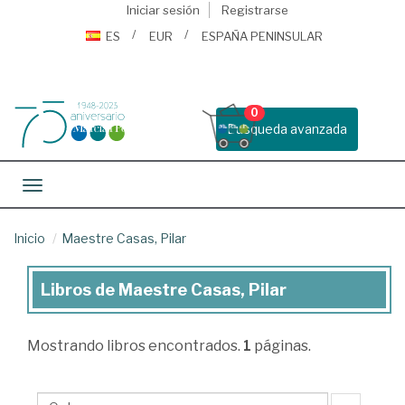
Iniciar sesión
Registrarse
ES
EUR
ESPAÑA PENINSULAR
0
Busqueda avanzada
Toggle navigation
Inicio
Maestre Casas, Pilar
Libros de Maestre Casas, Pilar
Libros
de
Mostrando
libros encontrados.
1
páginas.
Maestre
Casas,