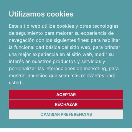
Utilizamos cookies
Este sitio web utiliza cookies y otras tecnologías
de seguimiento para mejorar su experiencia de
navegación con los siguientes fines:
para habilitar
la funcionalidad básica del sitio web
,
para brindar
una mejor experiencia en el sitio web
,
medir su
interés en nuestros productos y servicios y
personalizar las interacciones de marketing
,
para
mostrar anuncios que sean más relevantes para
usted
.
ACEPTAR
RECHAZAR
CAMBIAR PREFERENCIAS