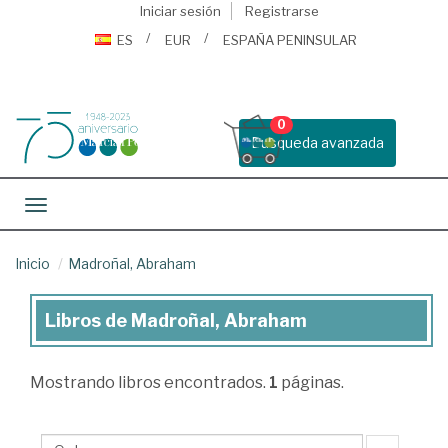
Iniciar sesión
Registrarse
ES
EUR
ESPAÑA PENINSULAR
0
Busqueda avanzada
Toggle navigation
Inicio
Madroñal, Abraham
Libros de Madroñal, Abraham
Libros
de
Mostrando
libros encontrados.
1
páginas.
Madroñal,
Abraham