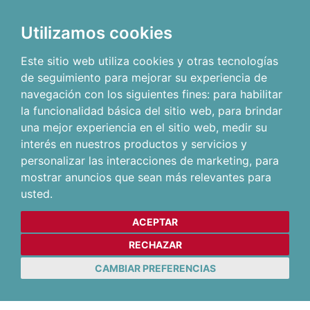
Utilizamos cookies
Este sitio web utiliza cookies y otras tecnologías
de seguimiento para mejorar su experiencia de
navegación con los siguientes fines:
para habilitar
la funcionalidad básica del sitio web
,
para brindar
una mejor experiencia en el sitio web
,
medir su
interés en nuestros productos y servicios y
personalizar las interacciones de marketing
,
para
mostrar anuncios que sean más relevantes para
usted
.
ACEPTAR
RECHAZAR
CAMBIAR PREFERENCIAS