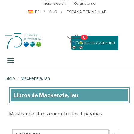
Iniciar sesión
Registrarse
ES
EUR
ESPAÑA PENINSULAR
0
Busqueda avanzada
Toggle navigation
Inicio
Mackenzie, Ian
Libros de Mackenzie, Ian
Libros
de
Mostrando
libros encontrados.
1
páginas.
Mackenzie,
Ian