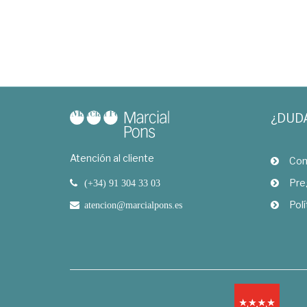
¿DUD
Atención al cliente
Com
Pre
(+34) 91 304 33 03
Polí
atencion@marcialpons.es