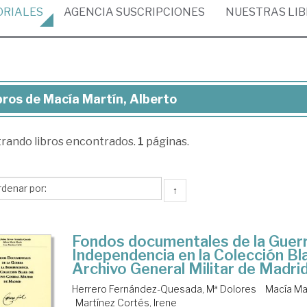
ORIALES
AGENCIA
SUSCRIPCIONES
NUESTRAS
LI
bros de Macía Martín, Alberto
ros
trando
libros encontrados.
1
páginas.
cía
tín,
erto
↑
Fondos documentales de la Guerr
Independencia en la Colección Bl
Archivo General Militar de Madri
Herrero Fernández-Quesada, Mª Dolores
Macía Mar
Martínez Cortés, Irene