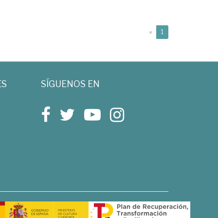
(current)
«
1
ES
SÍGUENOS EN