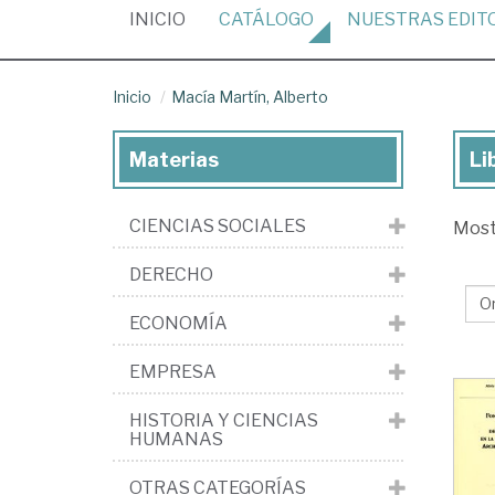
(CURRENT)
INICIO
CATÁLOGO
NUESTRAS
EDIT
Inicio
Macía Martín, Alberto
Materias
Li
Lib
de
CIENCIAS SOCIALES
Mos
Ma
Mar
DERECHO
Alb
ECONOMÍA
EMPRESA
HISTORIA Y CIENCIAS
HUMANAS
OTRAS CATEGORÍAS