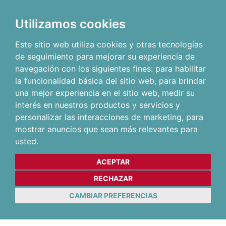
Utilizamos cookies
Este sitio web utiliza cookies y otras tecnologías
de seguimiento para mejorar su experiencia de
navegación con los siguientes fines:
para habilitar
la funcionalidad básica del sitio web
,
para brindar
una mejor experiencia en el sitio web
,
medir su
interés en nuestros productos y servicios y
personalizar las interacciones de marketing
,
para
mostrar anuncios que sean más relevantes para
usted
.
ACEPTAR
RECHAZAR
CAMBIAR PREFERENCIAS