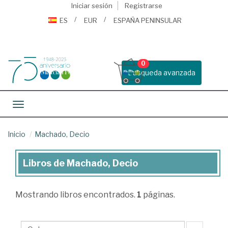
Iniciar sesión
Registrarse
ES
EUR
ESPAÑA PENINSULAR
0
Busqueda avanzada
Toggle navigation
Inicio
Machado, Decio
Libros de Machado, Decio
Libros
de
Mostrando
libros encontrados.
1
páginas.
Machado,
Decio