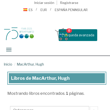
Iniciar sesión
Registrarse
ES
EUR
ESPAÑA PENINSULAR
0
Busqueda avanzada
Toggle navigation
Inicio
MacArthur, Hugh
Libros de MacArthur, Hugh
Libros
de
Mostrando
libros encontrados.
1
páginas.
MacArthur,
Hugh