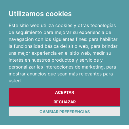
Utilizamos cookies
Este sitio web utiliza cookies y otras tecnologías
de seguimiento para mejorar su experiencia de
navegación con los siguientes fines:
para habilitar
la funcionalidad básica del sitio web
,
para brindar
una mejor experiencia en el sitio web
,
medir su
interés en nuestros productos y servicios y
personalizar las interacciones de marketing
,
para
mostrar anuncios que sean más relevantes para
usted
.
ACEPTAR
RECHAZAR
CAMBIAR PREFERENCIAS