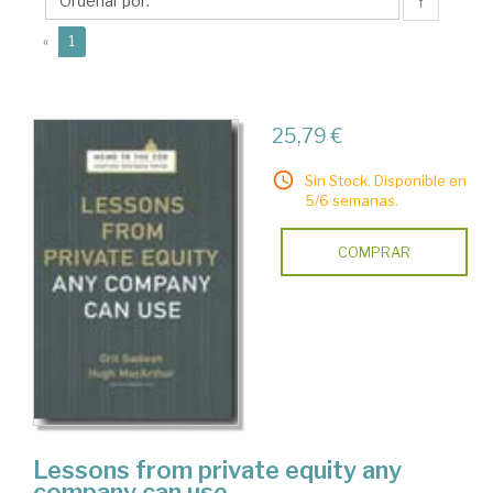
↑
(current)
«
1
25,79 €
Sin Stock. Disponible en
5/6 semanas.
COMPRAR
Lessons from private equity any
company can use