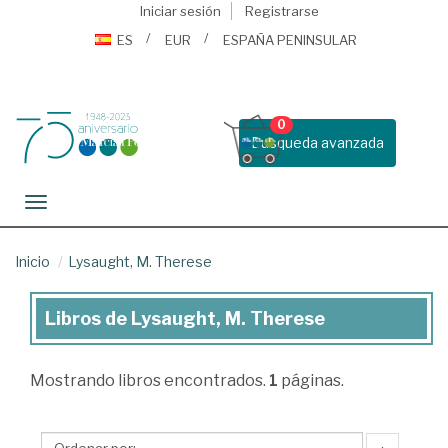
Iniciar sesión
Registrarse
ES
EUR
ESPAÑA PENINSULAR
0
Busqueda avanzada
Toggle navigation
Inicio
Lysaught, M. Therese
Libros de Lysaught, M. Therese
Libros
de
Mostrando
libros encontrados.
1
páginas.
Lysaught,
M.