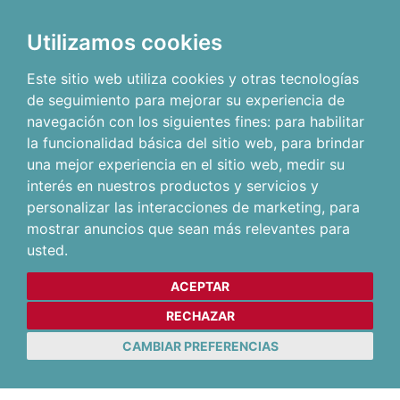
Utilizamos cookies
Este sitio web utiliza cookies y otras tecnologías
de seguimiento para mejorar su experiencia de
navegación con los siguientes fines:
para habilitar
la funcionalidad básica del sitio web
,
para brindar
una mejor experiencia en el sitio web
,
medir su
interés en nuestros productos y servicios y
personalizar las interacciones de marketing
,
para
mostrar anuncios que sean más relevantes para
usted
.
ACEPTAR
RECHAZAR
CAMBIAR PREFERENCIAS