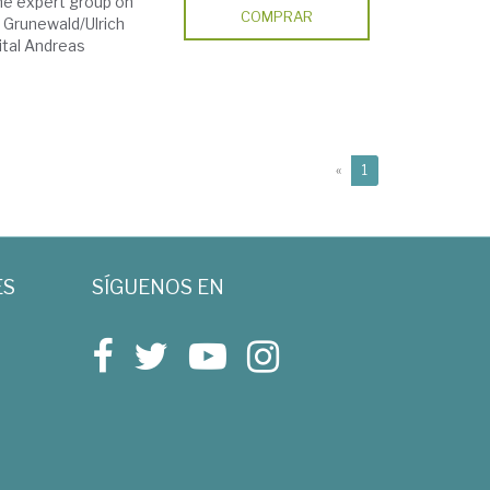
he expert group on
COMPRAR
 Grunewald/Ulrich
ital Andreas
(current)
«
1
ES
SÍGUENOS EN