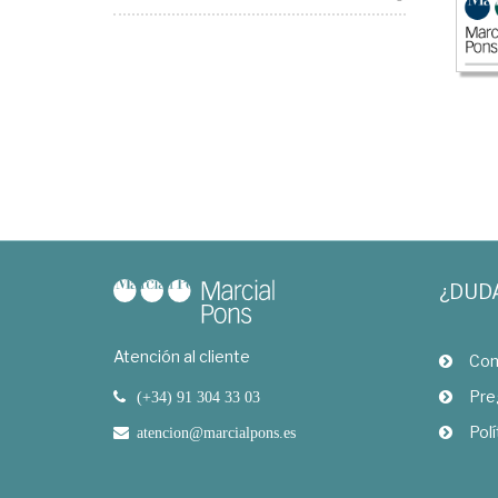
¿DUD
Atención al cliente
Com
Pre
(+34) 91 304 33 03
Polí
atencion@marcialpons.es