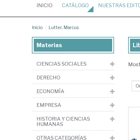
(CURRENT)
INICIO
CATÁLOGO
NUESTRAS
EDIT
Inicio
Lutter, Marcus
Materias
Li
Lib
de
CIENCIAS SOCIALES
Mos
Lut
Ma
DERECHO
ECONOMÍA
EMPRESA
HISTORIA Y CIENCIAS
HUMANAS
OTRAS CATEGORÍAS