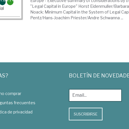
Europe - Executive summary of considerations by t
"Legal Capital in Europe" Horst Eidenmuller/Barbara
Noack: Minimum Capital in the System of Legal Cap
Pentz/Hans-Joachim Priester/Andre Schwanna ...
AS?
BOLETÍN DE NOVEDAD
o comprar
guntas frecuentes
tica de privacidad
SUSCRIBIRSE