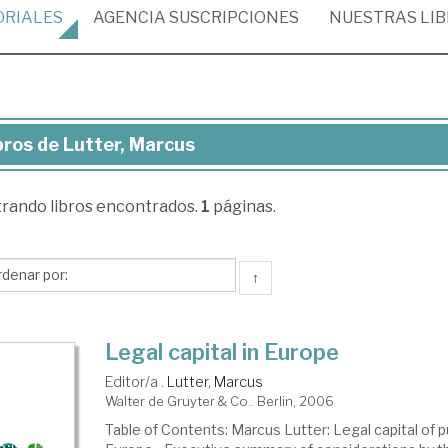
ORIALES
AGENCIA
SUSCRIPCIONES
NUESTRAS
LI
bros de Lutter, Marcus
ros
trando
libros encontrados.
1
páginas.
ter,
rcus
↑
Legal capital in Europe
Editor/a .
Lutter, Marcus
Walter de Gruyter & Co.. Berlin, 2006
Table of Contents: Marcus Lutter: Legal capital of 