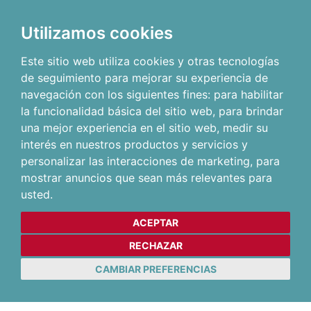
Utilizamos cookies
Este sitio web utiliza cookies y otras tecnologías
de seguimiento para mejorar su experiencia de
navegación con los siguientes fines:
para habilitar
la funcionalidad básica del sitio web
,
para brindar
una mejor experiencia en el sitio web
,
medir su
interés en nuestros productos y servicios y
personalizar las interacciones de marketing
,
para
mostrar anuncios que sean más relevantes para
usted
.
ACEPTAR
RECHAZAR
CAMBIAR PREFERENCIAS