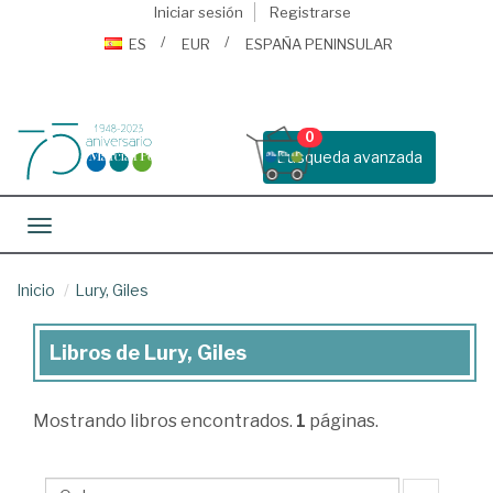
Iniciar sesión
Registrarse
ES
EUR
ESPAÑA PENINSULAR
0
Busqueda avanzada
Toggle navigation
Inicio
Lury, Giles
Libros de Lury, Giles
Libros
de
Mostrando
libros encontrados.
1
páginas.
Lury,
Giles