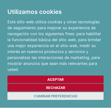
Utilizamos cookies
Este sitio web utiliza cookies y otras tecnologías
de seguimiento para mejorar su experiencia de
navegación con los siguientes fines:
para habilitar
la funcionalidad básica del sitio web
,
para brindar
una mejor experiencia en el sitio web
,
medir su
interés en nuestros productos y servicios y
personalizar las interacciones de marketing
,
para
mostrar anuncios que sean más relevantes para
usted
.
ACEPTAR
RECHAZAR
CAMBIAR PREFERENCIAS