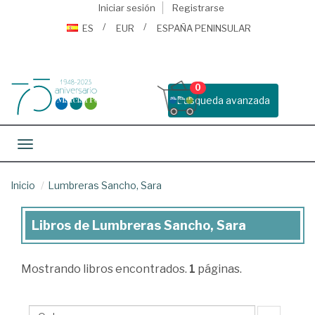
Iniciar sesión
Registrarse
ES
EUR
ESPAÑA PENINSULAR
0
Busqueda avanzada
Toggle navigation
Inicio
Lumbreras Sancho, Sara
Libros de Lumbreras Sancho, Sara
Libros
de
Mostrando
libros encontrados.
1
páginas.
Lumbreras
Sancho,