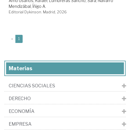
Amo Usanos, Rafael
;
Lumbreras Sancho, Sara
;
Navarro
Mendizábal, Íñigo A.
Editorial Dykinson. Madrid, 2026
(current)
«
1
Materias
CIENCIAS SOCIALES
DERECHO
ECONOMÍA
EMPRESA