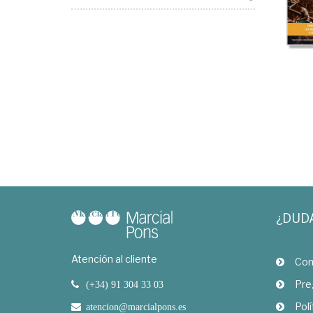
¿DUD
Atención al cliente
Com
Pre
(+34) 91 304 33 03
Polí
atencion@marcialpons.es