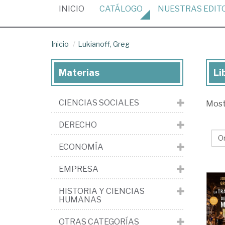
(CURRENT)
INICIO
CATÁLOGO
NUESTRAS
EDIT
Inicio
Lukianoff, Greg
Materias
Li
Lib
de
CIENCIAS SOCIALES
Mos
Luk
Gr
DERECHO
ECONOMÍA
EMPRESA
HISTORIA Y CIENCIAS
HUMANAS
OTRAS CATEGORÍAS