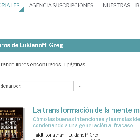
ORIALES
AGENCIA
SUSCRIPCIONES
NUESTRAS
LI
bros de Lukianoff, Greg
ros
trando
libros encontrados.
1
páginas.
ianoff,
eg
↑
La transformación de la mente 
cómo las buenas intenciones y las malas ideas están
condenando a una generación al fracaso
Haidt, Jonathan
Lukianoff, Greg