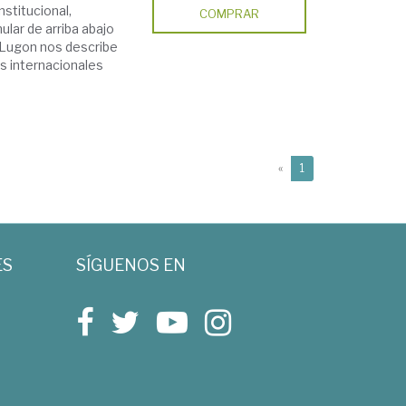
stitucional,
COMPRAR
ular de arriba abajo
er Lugon nos describe
es internacionales
(current)
«
1
ES
SÍGUENOS EN