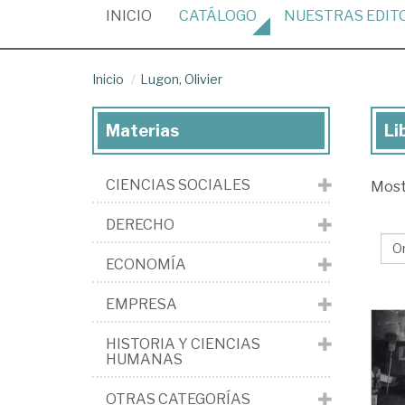
(CURRENT)
INICIO
CATÁLOGO
NUESTRAS
EDIT
Inicio
Lugon, Olivier
Materias
Li
Lib
de
CIENCIAS SOCIALES
Mos
Lu
Oli
DERECHO
ECONOMÍA
EMPRESA
HISTORIA Y CIENCIAS
HUMANAS
OTRAS CATEGORÍAS