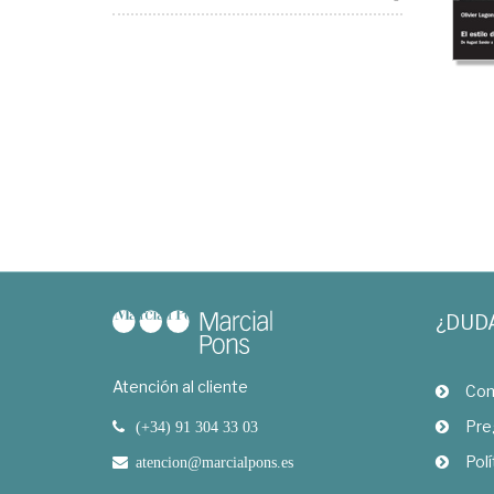
¿DUD
Atención al cliente
Com
Pre
(+34) 91 304 33 03
Polí
atencion@marcialpons.es