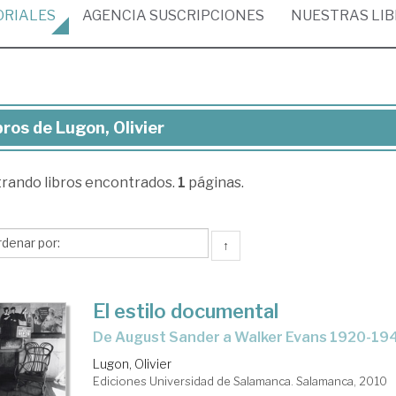
ORIALES
AGENCIA
SUSCRIPCIONES
NUESTRAS
LI
bros de Lugon, Olivier
ros
trando
libros encontrados.
1
páginas.
gon,
vier
↑
El estilo documental
de August Sander a Walker Evans 1920-19
Lugon, Olivier
Ediciones Universidad de Salamanca. Salamanca, 2010