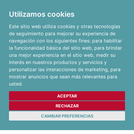
Utilizamos cookies
Este sitio web utiliza cookies y otras tecnologías
de seguimiento para mejorar su experiencia de
navegación con los siguientes fines:
para habilitar
la funcionalidad básica del sitio web
,
para brindar
una mejor experiencia en el sitio web
,
medir su
interés en nuestros productos y servicios y
personalizar las interacciones de marketing
,
para
mostrar anuncios que sean más relevantes para
usted
.
ACEPTAR
RECHAZAR
CAMBIAR PREFERENCIAS