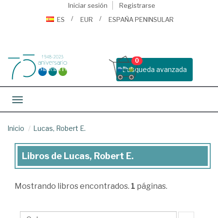
Iniciar sesión
Registrarse
ES
EUR
ESPAÑA PENINSULAR
0
Busqueda avanzada
Toggle navigation
Inicio
Lucas, Robert E.
Libros de Lucas, Robert E.
Libros
de
Mostrando
libros encontrados.
1
páginas.
Lucas,
Robert