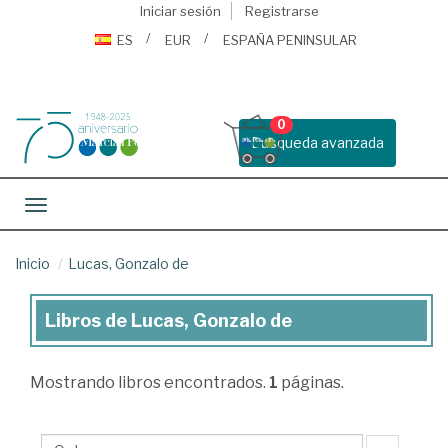
Iniciar sesión
Registrarse
ES
EUR
ESPAÑA PENINSULAR
0
Busqueda avanzada
Toggle navigation
Inicio
Lucas, Gonzalo de
Libros de Lucas, Gonzalo de
Libros
de
Mostrando
libros encontrados.
1
páginas.
Lucas,
Gonzalo