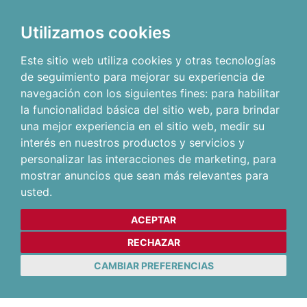
Utilizamos cookies
Este sitio web utiliza cookies y otras tecnologías
de seguimiento para mejorar su experiencia de
navegación con los siguientes fines:
para habilitar
la funcionalidad básica del sitio web
,
para brindar
una mejor experiencia en el sitio web
,
medir su
interés en nuestros productos y servicios y
personalizar las interacciones de marketing
,
para
mostrar anuncios que sean más relevantes para
usted
.
ACEPTAR
RECHAZAR
CAMBIAR PREFERENCIAS