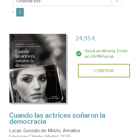
de
↑
(current)
«
1
24,95 €
Stock en librería. Envío
en 24/48 horas
COMPRAR
Cuando las actrices soñaron la
democracia
Lucas, Gonzalo de
;
Mirizio, Annalisa
Ediciones Cátedra. Madrid, 2025