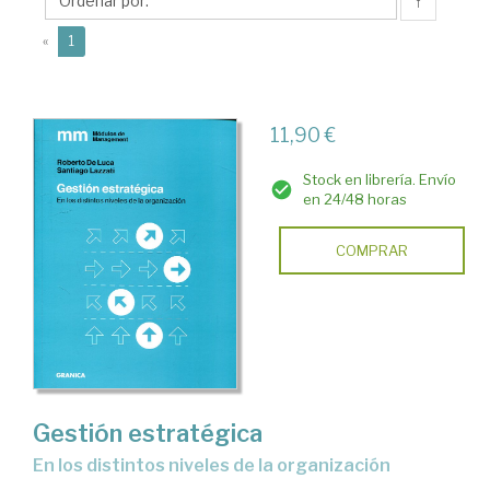
De
↑
(current)
«
1
11,90 €
Stock en librería. Envío
en 24/48 horas
COMPRAR
Gestión estratégica
en los distintos niveles de la organización