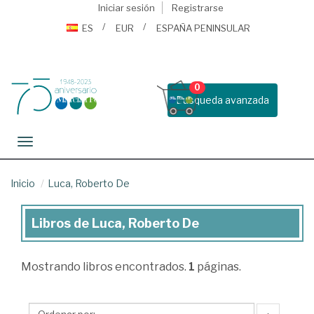
Iniciar sesión
Registrarse
ES
EUR
ESPAÑA PENINSULAR
0
Busqueda avanzada
Toggle navigation
Inicio
Luca, Roberto De
Libros de Luca, Roberto De
Libros
de
Mostrando
libros encontrados.
1
páginas.
Luca,
Roberto