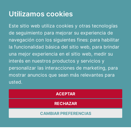
Utilizamos cookies
Este sitio web utiliza cookies y otras tecnologías
de seguimiento para mejorar su experiencia de
navegación con los siguientes fines:
para habilitar
la funcionalidad básica del sitio web
,
para brindar
una mejor experiencia en el sitio web
,
medir su
interés en nuestros productos y servicios y
personalizar las interacciones de marketing
,
para
mostrar anuncios que sean más relevantes para
usted
.
ACEPTAR
RECHAZAR
CAMBIAR PREFERENCIAS