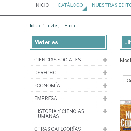
(CURRENT)
INICIO
CATÁLOGO
NUESTRAS
EDIT
Inicio
Lovins, L. Hunter
Materias
Li
Lib
de
CIENCIAS SOCIALES
Mos
Lov
L.
DERECHO
Hu
ECONOMÍA
EMPRESA
HISTORIA Y CIENCIAS
HUMANAS
OTRAS CATEGORÍAS