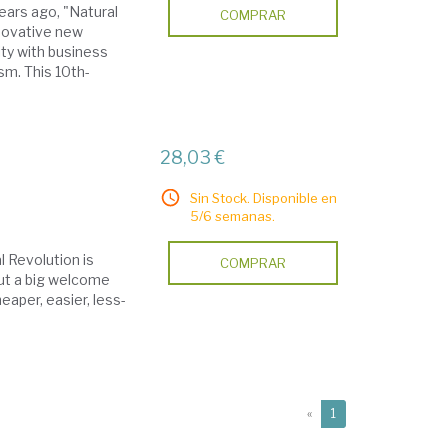
years ago, "Natural
COMPRAR
nnovative new
ity with business
sm. This 10th-
28,03 €
Sin Stock. Disponible en
5/6 semanas.
l Revolution is
COMPRAR
out a big welcome
heaper, easier, less-
(current)
«
1