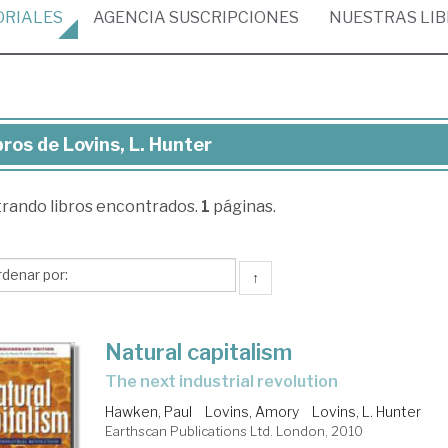
ORIALES
AGENCIA
SUSCRIPCIONES
NUESTRAS
LI
bros de Lovins, L. Hunter
ros
trando
libros encontrados.
1
páginas.
ins,
nter
↑
Natural capitalism
the next industrial revolution
Hawken, Paul
Lovins, Amory
Lovins, L. Hunter
Earthscan Publications Ltd. London, 2010