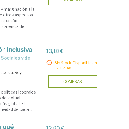
y marginación a la
re otros aspectos
ticipación
, carencia de
ón inclusiva
13,10 €
Sin Stock. Disponible en
7/10 días.
ador/a.
Rey
COMPRAR
 políticas laborales
 del actual
ás global. El
ividad de cada ...
a qué
12,80 €