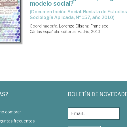
modelo social?
(Documentación Social. Revista de Estudios Sociales y de
Sociología Aplicada, Nº 157, año 2010)
Coordinador/a.
Lorenzo Gilsanz, Francisco
Cáritas Española. Editores. Madrid, 2010
AS?
BOLETÍN DE NOVEDAD
o comprar
guntas frecuentes