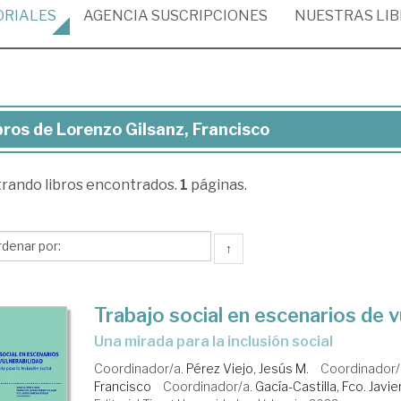
ORIALES
AGENCIA
SUSCRIPCIONES
NUESTRAS
LI
bros de Lorenzo Gilsanz, Francisco
ros
trando
libros encontrados.
1
páginas.
renzo
sanz,
ncisco
↑
Trabajo social en escenarios de v
una mirada para la inclusión social
Coordinador/a.
Pérez Viejo, Jesús M.
Coordinador/
Francisco
Coordinador/a.
Gacía-Castilla, Fco. Javie