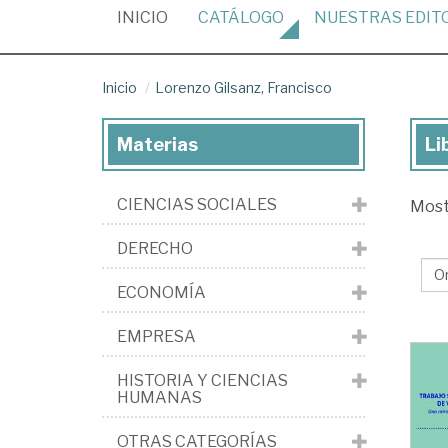
(CURRENT)
INICIO
CATÁLOGO
NUESTRAS
EDIT
Inicio
Lorenzo Gilsanz, Francisco
Materias
Li
Lib
de
CIENCIAS SOCIALES
Mos
Lo
Gil
DERECHO
Fra
ECONOMÍA
EMPRESA
HISTORIA Y CIENCIAS
HUMANAS
OTRAS CATEGORÍAS