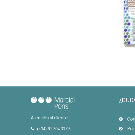
¿DUD
Atención al cliente
Com
Pre
(+34) 91 304 33 03