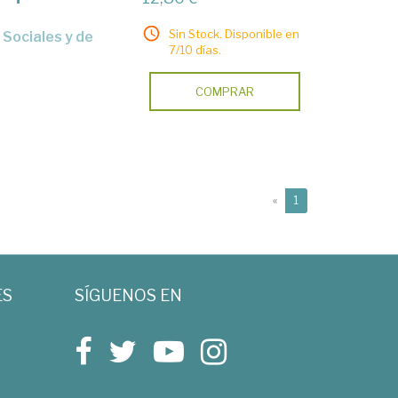
Sin Stock. Disponible en
7/10 días.
COMPRAR
(current)
«
1
ES
SÍGUENOS EN