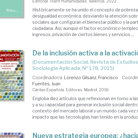
Editorial Tirant Humanidades. Valencia, 2022
Históricamente se ha unido el concepto de pobreza 
desigualdad económica, desviando la atención sob
sociales que configuran el bienestar público y la par
ciudadana. Así, aunque el factor económico (empleo
ingresos, privación de ciertos bienes y servicios ...
De la inclusión activa a la activaci
(Documentación Social. Revista de Estudios Sociales y de
Sociología Aplicada, Nº 178, 2015)
Coordinador/a.
Lorenzo Gilsanz, Francisco
Coordin
Fuentes, Juan
Cáritas Española. Editores. Madrid, 2016
Engloba diez artículos que reflexionan en torno a las
y a su capacidad para generar inclusión social dentro
contexto del mercado laboral y un mundo cada vez m
impacto que las tecnologías han tenido en la product
Nueva estrategia europea: ¿haci