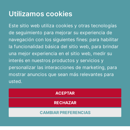
Utilizamos cookies
Este sitio web utiliza cookies y otras tecnologías
de seguimiento para mejorar su experiencia de
navegación con los siguientes fines:
para habilitar
la funcionalidad básica del sitio web
,
para brindar
una mejor experiencia en el sitio web
,
medir su
interés en nuestros productos y servicios y
personalizar las interacciones de marketing
,
para
mostrar anuncios que sean más relevantes para
usted
.
ACEPTAR
RECHAZAR
CAMBIAR PREFERENCIAS