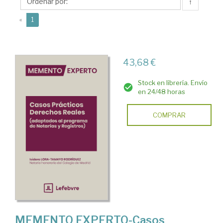
Rodríguez,
↑
Isidoro
(current)
«
1
43,68 €
Stock en librería. Envío
en 24/48 horas
COMPRAR
MEMENTO EXPERTO-Casos