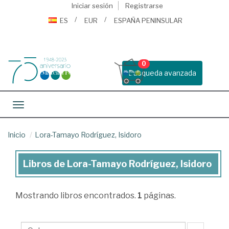
Iniciar sesión
Registrarse
ES
EUR
ESPAÑA PENINSULAR
0
Busqueda avanzada
Toggle navigation
Inicio
Lora-Tamayo Rodríguez, Isidoro
Libros de Lora-Tamayo Rodríguez, Isidoro
Libros
de
Mostrando
libros encontrados.
1
páginas.
Lora-
Tamayo