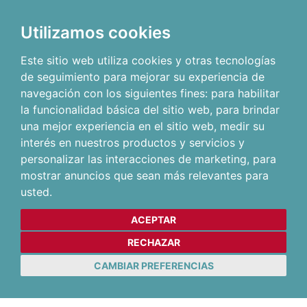
Utilizamos cookies
Este sitio web utiliza cookies y otras tecnologías
de seguimiento para mejorar su experiencia de
navegación con los siguientes fines:
para habilitar
la funcionalidad básica del sitio web
,
para brindar
una mejor experiencia en el sitio web
,
medir su
interés en nuestros productos y servicios y
personalizar las interacciones de marketing
,
para
mostrar anuncios que sean más relevantes para
usted
.
ACEPTAR
RECHAZAR
CAMBIAR PREFERENCIAS