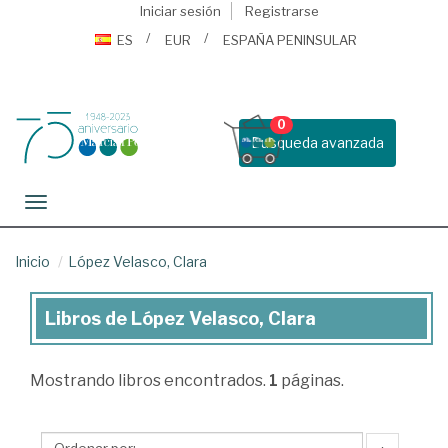
Iniciar sesión
Registrarse
ES
EUR
ESPAÑA PENINSULAR
0
Busqueda avanzada
Toggle navigation
Inicio
López Velasco, Clara
Libros de López Velasco, Clara
Libros
de
Mostrando
libros encontrados.
1
páginas.
López
Velasco,