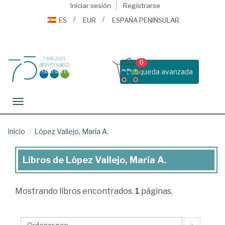
Iniciar sesión
Registrarse
ES
EUR
ESPAÑA PENINSULAR
0
Busqueda avanzada
Toggle navigation
Inicio
López Vallejo, María A.
Libros de López Vallejo, María A.
Libros
de
Mostrando
libros encontrados.
1
páginas.
López
Vallejo,