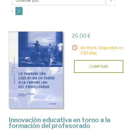
María
↑
A.
(current)
«
1
26,00 €
Sin Stock. Disponible en
7/10 días.
COMPRAR
Innovación educativa en torno a la
formación del profesorado