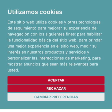
Utilizamos cookies
Este sitio web utiliza cookies y otras tecnologías
de seguimiento para mejorar su experiencia de
navegación con los siguientes fines:
para habilitar
la funcionalidad básica del sitio web
,
para brindar
una mejor experiencia en el sitio web
,
medir su
interés en nuestros productos y servicios y
personalizar las interacciones de marketing
,
para
mostrar anuncios que sean más relevantes para
usted
.
ACEPTAR
RECHAZAR
CAMBIAR PREFERENCIAS