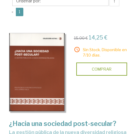
Ana
↑
María
(current)
«
1
14,25 €
15,00 €
Sin Stock. Disponible en
7/10 días.
COMPRAR
¿Hacia una sociedad post-secular?
la gestión pública de la nueva diversidad religiosa