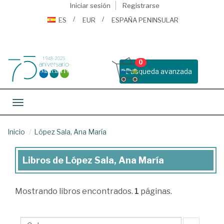
Iniciar sesión
Registrarse
ES
EUR
ESPAÑA PENINSULAR
0
Busqueda avanzada
Toggle navigation
Inicio
López Sala, Ana María
Libros de López Sala, Ana María
Libros
de
Mostrando
libros encontrados.
1
páginas.
López
Sala,