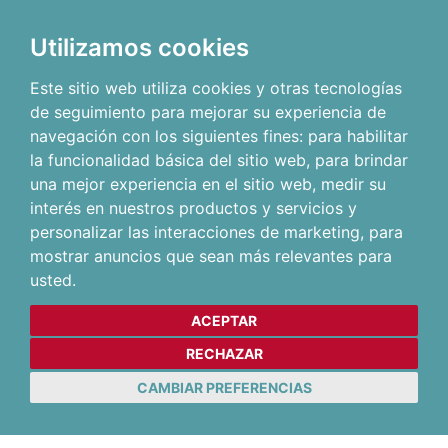
Utilizamos cookies
Este sitio web utiliza cookies y otras tecnologías
de seguimiento para mejorar su experiencia de
navegación con los siguientes fines:
para habilitar
la funcionalidad básica del sitio web
,
para brindar
una mejor experiencia en el sitio web
,
medir su
interés en nuestros productos y servicios y
personalizar las interacciones de marketing
,
para
mostrar anuncios que sean más relevantes para
usted
.
ACEPTAR
RECHAZAR
CAMBIAR PREFERENCIAS