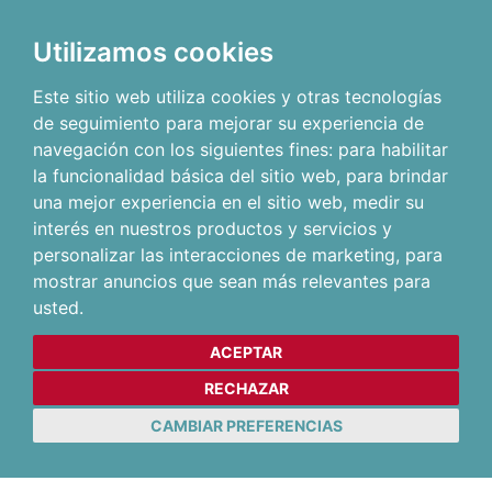
Utilizamos cookies
Este sitio web utiliza cookies y otras tecnologías
de seguimiento para mejorar su experiencia de
navegación con los siguientes fines:
para habilitar
la funcionalidad básica del sitio web
,
para brindar
una mejor experiencia en el sitio web
,
medir su
interés en nuestros productos y servicios y
personalizar las interacciones de marketing
,
para
mostrar anuncios que sean más relevantes para
usted
.
ACEPTAR
RECHAZAR
CAMBIAR PREFERENCIAS