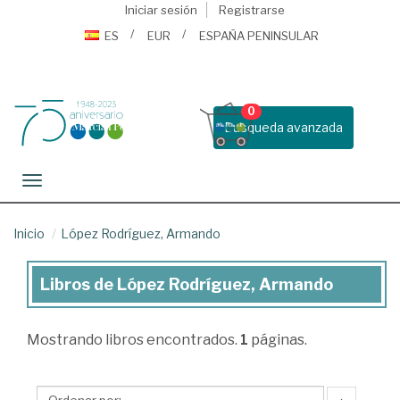
Iniciar sesión
Registrarse
ES
EUR
ESPAÑA PENINSULAR
0
Busqueda avanzada
Toggle navigation
Inicio
López Rodríguez, Armando
Libros de López Rodríguez, Armando
Libros
de
Mostrando
libros encontrados.
1
páginas.
López
Rodríguez,