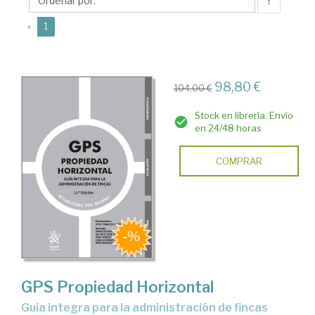
José
↑
Francisco
(current)
«
1
98,80 €
104,00 €
Stock en librería. Envío
en 24/48 horas
COMPRAR
GPS Propiedad Horizontal
Guía integra para la administración de fincas