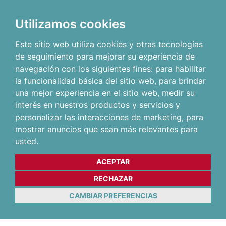
Utilizamos cookies
Este sitio web utiliza cookies y otras tecnologías
de seguimiento para mejorar su experiencia de
navegación con los siguientes fines:
para habilitar
la funcionalidad básica del sitio web
,
para brindar
una mejor experiencia en el sitio web
,
medir su
interés en nuestros productos y servicios y
personalizar las interacciones de marketing
,
para
mostrar anuncios que sean más relevantes para
usted
.
ACEPTAR
RECHAZAR
CAMBIAR PREFERENCIAS