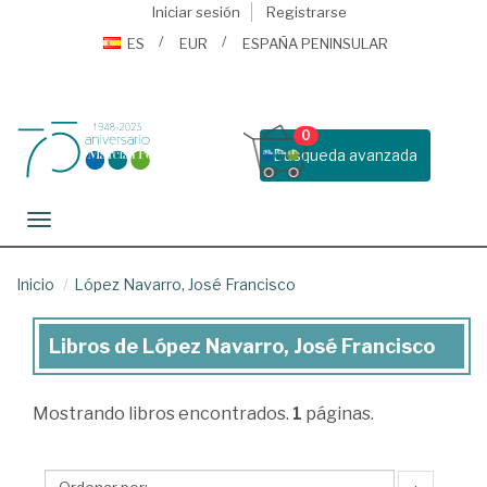
Iniciar sesión
Registrarse
ES
EUR
ESPAÑA PENINSULAR
0
Busqueda avanzada
Toggle navigation
Inicio
López Navarro, José Francisco
Libros de López Navarro, José Francisco
Libros
de
Mostrando
libros encontrados.
1
páginas.
López
Navarro,