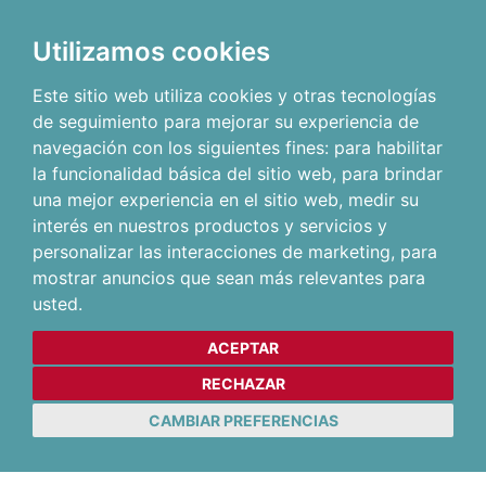
Utilizamos cookies
Este sitio web utiliza cookies y otras tecnologías
de seguimiento para mejorar su experiencia de
navegación con los siguientes fines:
para habilitar
la funcionalidad básica del sitio web
,
para brindar
una mejor experiencia en el sitio web
,
medir su
interés en nuestros productos y servicios y
personalizar las interacciones de marketing
,
para
mostrar anuncios que sean más relevantes para
usted
.
ACEPTAR
RECHAZAR
CAMBIAR PREFERENCIAS