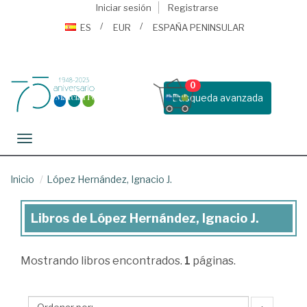
Iniciar sesión
Registrarse
ES
EUR
ESPAÑA PENINSULAR
0
Busqueda avanzada
Toggle navigation
Inicio
López Hernández, Ignacio J.
Libros de López Hernández, Ignacio J.
Libros
de
Mostrando
libros encontrados.
1
páginas.
López
Hernández,