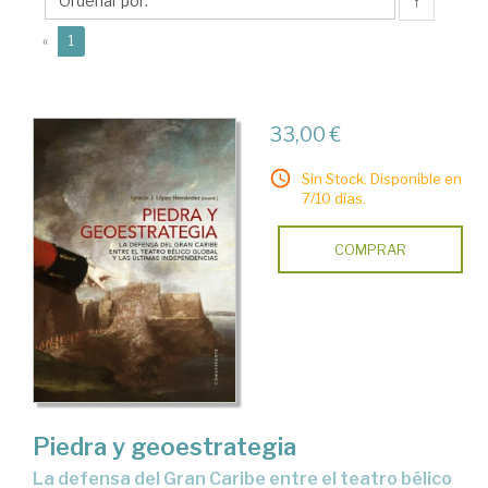
Ignacio
↑
J.
(current)
«
1
33,00 €
Sin Stock. Disponible en
7/10 días.
COMPRAR
Piedra y geoestrategia
la defensa del Gran Caribe entre el teatro bélico