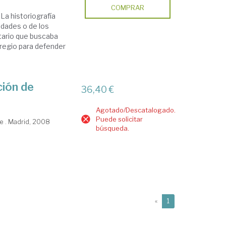
COMPRAR
La historiografía
iudades o de los
tario que buscaba
r regio para defender
ción de
36,40 €
Agotado/Descatalogado.
Puede solicitar
e . Madrid, 2008
búsqueda.
(current)
«
1