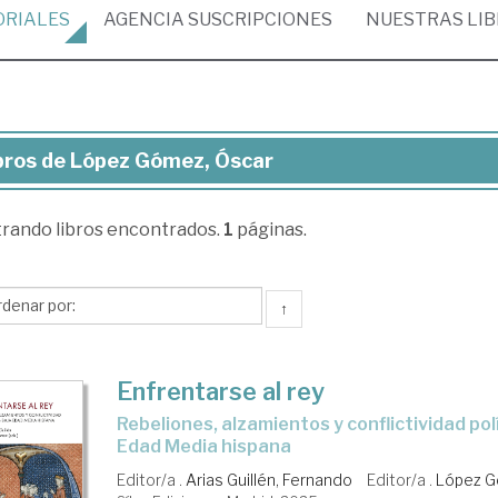
ORIALES
AGENCIA
SUSCRIPCIONES
NUESTRAS
LI
bros de López Gómez, Óscar
ros
trando
libros encontrados.
1
páginas.
pez
mez,
car
↑
Enfrentarse al rey
Rebeliones, alzamientos y conflictividad política en la Baja
Edad Media hispana
Editor/a .
Arias Guillén, Fernando
Editor/a .
López G