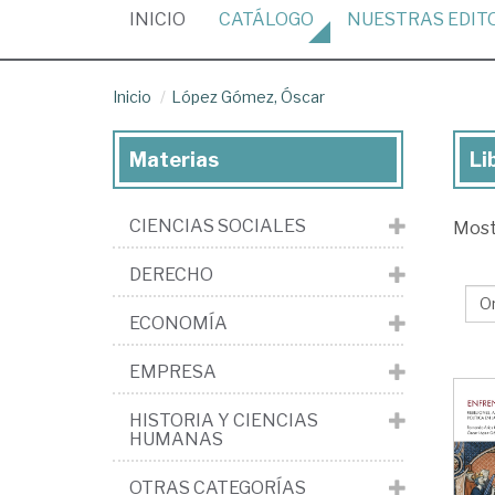
(CURRENT)
INICIO
CATÁLOGO
NUESTRAS
EDIT
Inicio
López Gómez, Óscar
Materias
Li
Lib
de
CIENCIAS SOCIALES
Mos
Ló
Gó
DERECHO
Ós
ECONOMÍA
EMPRESA
HISTORIA Y CIENCIAS
HUMANAS
OTRAS CATEGORÍAS