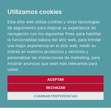
Utilizamos cookies
Este sitio web utiliza cookies y otras tecnologías
de seguimiento para mejorar su experiencia de
navegación con los siguientes fines:
para habilitar
la funcionalidad básica del sitio web
,
para brindar
una mejor experiencia en el sitio web
,
medir su
interés en nuestros productos y servicios y
personalizar las interacciones de marketing
,
para
mostrar anuncios que sean más relevantes para
usted
.
ACEPTAR
RECHAZAR
CAMBIAR PREFERENCIAS