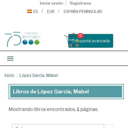
Iniciar sesión
Registrarse
ES
EUR
ESPAÑA PENINSULAR
0
Busqueda avanzada
Toggle navigation
Inicio
López García, Mabel
Libros de López García, Mabel
Libros
de
Mostrando
libros encontrados.
1
páginas.
López
García,