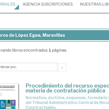
ORIALES
AGENCIA
SUSCRIPCIONES
NUESTRAS
LI
bros de López Egea, Maravillas
ros
trando
libros encontrados.
1
páginas.
pez
ea,
avillas
↑
Procedimiento del recurso espec
materia de contratación pública
Normativa, doctrina, esquemas, formulario y resoluciones
del Tribunal Administrativo Central de Rec
Constractuales