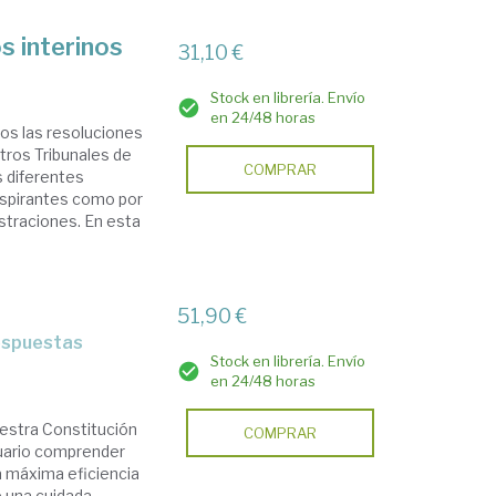
s interinos
31,10 €
Stock en librería. Envío
en 24/48 horas
mos las resoluciones
tros Tribunales de
COMPRAR
s diferentes
aspirantes como por
istraciones. En esta
51,90 €
respuestas
Stock en librería. Envío
en 24/48 horas
uestra Constitución
COMPRAR
uario comprender
a máxima eficiencia
 una cuidada