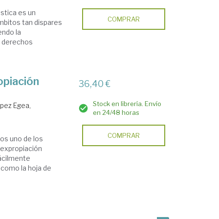
ústica es un
COMPRAR
mbitos tan dispares
endo la
os derechos
ropiación
36,40 €
Stock en librería. Envío
pez Egea,
en 24/48 horas
COMPRAR
mos uno de los
 expropiación
fácilmente
 como la hoja de