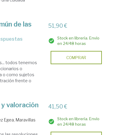
mún de las
51,90 €
Stock en librería. Envío
respuestas
en 24/48 horas
COMPRAR
s... todos tenemos
icionarios o
la o como sujetos
tración frente o
 y valoración
41,50 €
Stock en librería. Envío
z Egea, Maravillas
en 24/48 horas
os las resoluciones