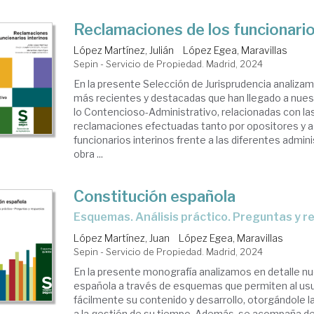
Reclamaciones de los funcionario
López Martínez, Julián
López Egea, Maravillas
Sepin - Servicio de Propiedad. Madrid, 2024
En la presente Selección de Jurisprudencia analiza
más recientes y destacadas que han llegado a nues
lo Contencioso-Administrativo, relacionadas con la
reclamaciones efectuadas tanto por opositores y 
funcionarios interinos frente a las diferentes admin
obra ...
Constitución española
Esquemas. Análisis práctico. Preguntas y 
López Martínez, Juan
López Egea, Maravillas
Sepin - Servicio de Propiedad. Madrid, 2024
En la presente monografía analizamos en detalle n
española a través de esquemas que permiten al us
fácilmente su contenido y desarrollo, otorgándole l
a la gestión de su tiempo. Además, se acompaña de