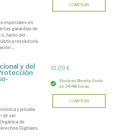
COMPRAR
os especiales en
iertas garantías de
o, tanto del
uística resolutoria
ción ...
cional y del
31,09 €
Protección
so-
Stock en librería. Envío
en 24/48 horas
COMPRAR
onómica y privada
n de ser
 Orgánica de
Derechos Digitales