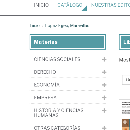
(CURRENT)
INICIO
CATÁLOGO
NUESTRAS
EDIT
Inicio
López Egea, Maravillas
Materias
Li
Lib
de
CIENCIAS SOCIALES
Mos
Ló
Eg
DERECHO
Mar
ECONOMÍA
EMPRESA
HISTORIA Y CIENCIAS
HUMANAS
OTRAS CATEGORÍAS