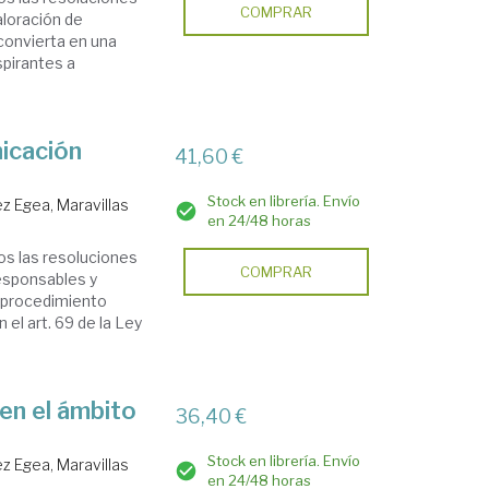
COMPRAR
aloración de
convierta en una
spirantes a
icación
41,60 €
Stock en librería. Envío
z Egea, Maravillas
en 24/48 horas
os las resoluciones
COMPRAR
esponsables y
l procedimiento
 el art. 69 de la Ley
en el ámbito
36,40 €
Stock en librería. Envío
z Egea, Maravillas
en 24/48 horas