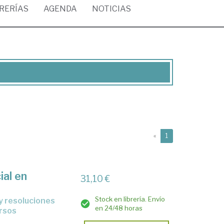
BRERÍAS
AGENDA
NOTICIAS
(current)
«
1
ial en
31,10 €
Stock en librería. Envío
en 24/48 horas
ursos