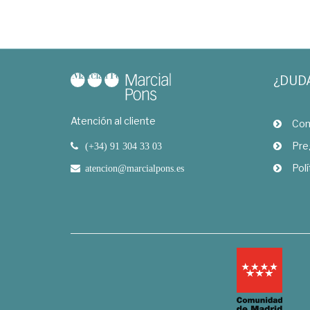
¿DUD
Atención al cliente
Com
Pre
(+34) 91 304 33 03
Polí
atencion@marcialpons.es