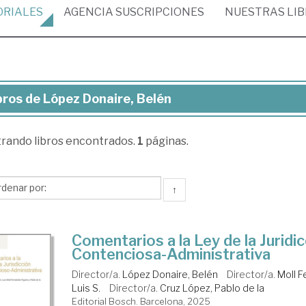
ORIALES
AGENCIA
SUSCRIPCIONES
NUESTRAS
LI
bros de López Donaire, Belén
ros
trando
libros encontrados.
1
páginas.
pez
aire,
lén
↑
Comentarios a la Ley de la Juridi
Contenciosa-Administrativa
Director/a.
López Donaire, Belén
Director/a.
Moll F
Luis S.
Director/a.
Cruz López, Pablo de la
Editorial Bosch. Barcelona, 2025