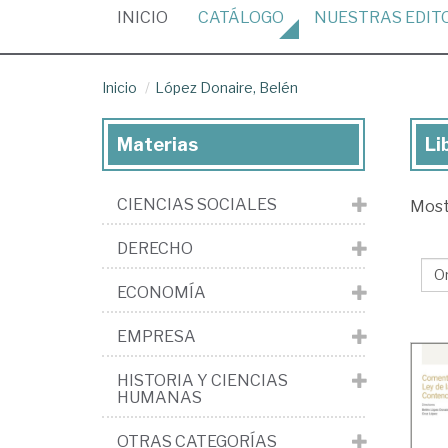
(CURRENT)
INICIO
CATÁLOGO
NUESTRAS
EDIT
Inicio
López Donaire, Belén
Materias
Li
Lib
de
CIENCIAS SOCIALES
Mos
Ló
Don
DERECHO
Be
ECONOMÍA
EMPRESA
HISTORIA Y CIENCIAS
HUMANAS
OTRAS CATEGORÍAS