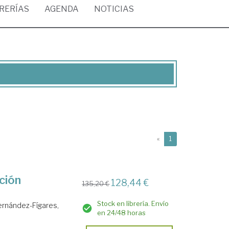
BRERÍAS
AGENDA
NOTICIAS
(current)
«
1
cción
128,44 €
135,20 €
Stock en librería. Envío
ernández-Fígares,
en 24/48 horas