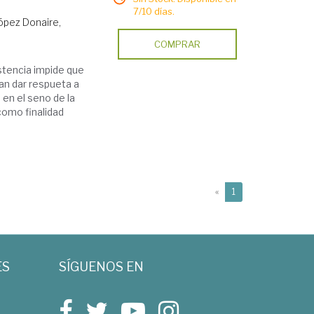
7/10 días.
ópez Donaire,
COMPRAR
istencia impide que
n dar respueta a
 en el seno de la
 como finalidad
(current)
«
1
ES
SÍGUENOS EN