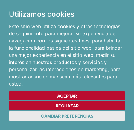
Utilizamos cookies
Este sitio web utiliza cookies y otras tecnologías
de seguimiento para mejorar su experiencia de
navegación con los siguientes fines:
para habilitar
la funcionalidad básica del sitio web
,
para brindar
una mejor experiencia en el sitio web
,
medir su
interés en nuestros productos y servicios y
personalizar las interacciones de marketing
,
para
mostrar anuncios que sean más relevantes para
usted
.
ACEPTAR
RECHAZAR
CAMBIAR PREFERENCIAS