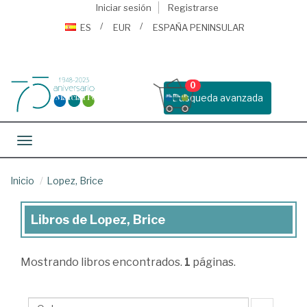
Iniciar sesión
Registrarse
ES
EUR
ESPAÑA PENINSULAR
0
Busqueda avanzada
Toggle navigation
Inicio
Lopez, Brice
Libros de Lopez, Brice
Libros
de
Mostrando
libros encontrados.
1
páginas.
Lopez,
Brice