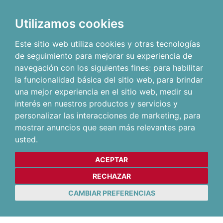
Utilizamos cookies
Este sitio web utiliza cookies y otras tecnologías
de seguimiento para mejorar su experiencia de
navegación con los siguientes fines:
para habilitar
la funcionalidad básica del sitio web
,
para brindar
una mejor experiencia en el sitio web
,
medir su
interés en nuestros productos y servicios y
personalizar las interacciones de marketing
,
para
mostrar anuncios que sean más relevantes para
usted
.
ACEPTAR
RECHAZAR
CAMBIAR PREFERENCIAS