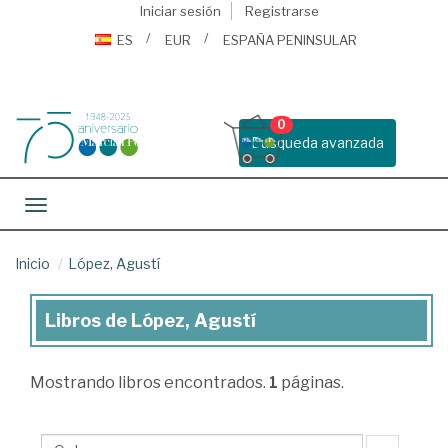
Iniciar sesión
Registrarse
ES
EUR
ESPAÑA PENINSULAR
0
Busqueda avanzada
Toggle navigation
Inicio
López, Agustí
Libros de López, Agustí
Libros
de
Mostrando
libros encontrados.
1
páginas.
López,
Agustí