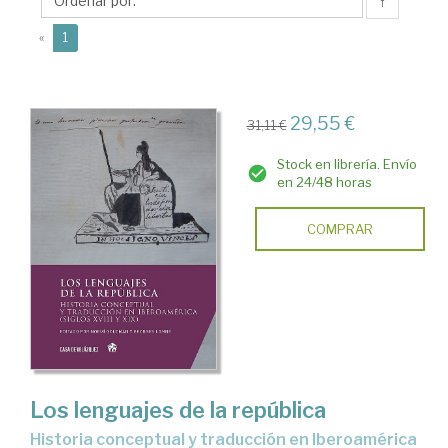
↑
(current)
«
1
29,55 €
31,11 €
Stock en librería. Envío
en 24/48 horas
COMPRAR
Los lenguajes de la república
Historia conceptual y traducción en Iberoamérica