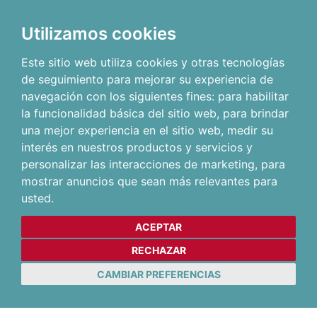
Utilizamos cookies
Este sitio web utiliza cookies y otras tecnologías
de seguimiento para mejorar su experiencia de
navegación con los siguientes fines:
para habilitar
la funcionalidad básica del sitio web
,
para brindar
una mejor experiencia en el sitio web
,
medir su
interés en nuestros productos y servicios y
personalizar las interacciones de marketing
,
para
mostrar anuncios que sean más relevantes para
usted
.
ACEPTAR
RECHAZAR
CAMBIAR PREFERENCIAS