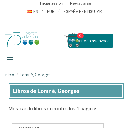
Iniciar sesión
Registrarse
ES
EUR
ESPAÑA PENINSULAR
0
Busqueda avanzada
Toggle navigation
Inicio
Lomné, Georges
Libros de Lomné, Georges
Libros
de
Mostrando
libros encontrados.
1
páginas.
Lomné,
Georges