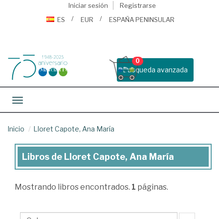
Iniciar sesión
Registrarse
ES
EUR
ESPAÑA PENINSULAR
0
Busqueda avanzada
Toggle navigation
Inicio
Lloret Capote, Ana María
Libros de Lloret Capote, Ana María
Libros
de
Mostrando
libros encontrados.
1
páginas.
Lloret
Capote,