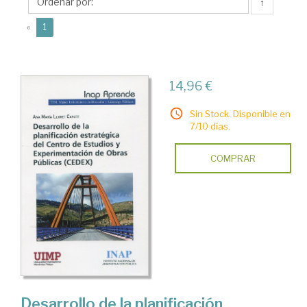
Ana
↑
María
(current)
«
1
14,96 €
Sin Stock. Disponible en
7/10 días.
COMPRAR
Desarrollo de la planificación