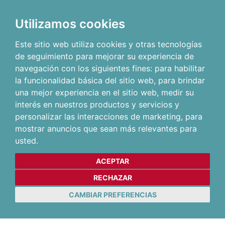
Utilizamos cookies
Este sitio web utiliza cookies y otras tecnologías
de seguimiento para mejorar su experiencia de
navegación con los siguientes fines:
para habilitar
la funcionalidad básica del sitio web
,
para brindar
una mejor experiencia en el sitio web
,
medir su
interés en nuestros productos y servicios y
personalizar las interacciones de marketing
,
para
mostrar anuncios que sean más relevantes para
usted
.
ACEPTAR
RECHAZAR
CAMBIAR PREFERENCIAS