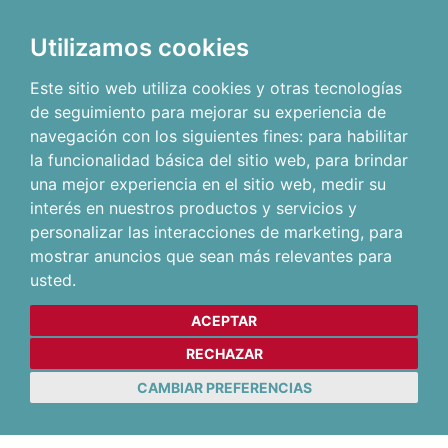
Utilizamos cookies
Este sitio web utiliza cookies y otras tecnologías
de seguimiento para mejorar su experiencia de
navegación con los siguientes fines:
para habilitar
la funcionalidad básica del sitio web
,
para brindar
una mejor experiencia en el sitio web
,
medir su
interés en nuestros productos y servicios y
personalizar las interacciones de marketing
,
para
mostrar anuncios que sean más relevantes para
usted
.
ACEPTAR
RECHAZAR
CAMBIAR PREFERENCIAS