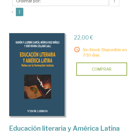
Ramón
↑
F.
(current)
«
1
22,00 €
Sin Stock. Disponible en
7/10 días.
COMPRAR
Educación literaria y América Latina