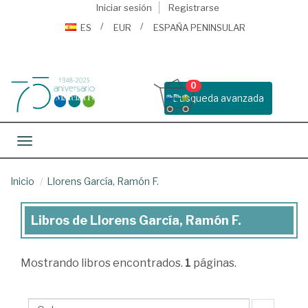
Iniciar sesión
Registrarse
ES
EUR
ESPAÑA PENINSULAR
0
Busqueda avanzada
Toggle navigation
Inicio
Llorens García, Ramón F.
Libros de Llorens García, Ramón F.
Libros
de
Mostrando
libros encontrados.
1
páginas.
Llorens
García,