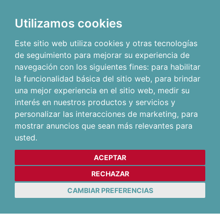
Utilizamos cookies
Este sitio web utiliza cookies y otras tecnologías
de seguimiento para mejorar su experiencia de
navegación con los siguientes fines:
para habilitar
la funcionalidad básica del sitio web
,
para brindar
una mejor experiencia en el sitio web
,
medir su
interés en nuestros productos y servicios y
personalizar las interacciones de marketing
,
para
mostrar anuncios que sean más relevantes para
usted
.
ACEPTAR
RECHAZAR
CAMBIAR PREFERENCIAS