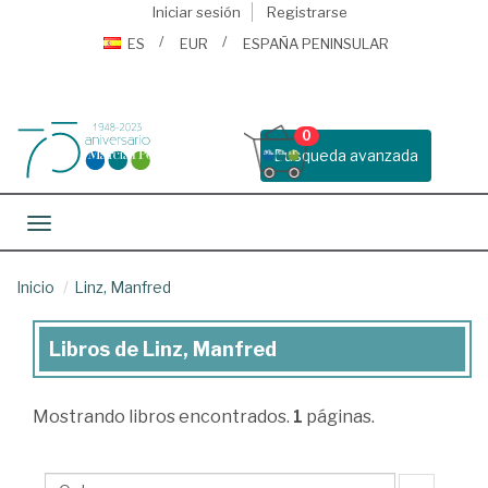
Iniciar sesión
Registrarse
ES
EUR
ESPAÑA PENINSULAR
0
Busqueda avanzada
Toggle navigation
Inicio
Linz, Manfred
Libros de Linz, Manfred
Libros
de
Mostrando
libros encontrados.
1
páginas.
Linz,
Manfred