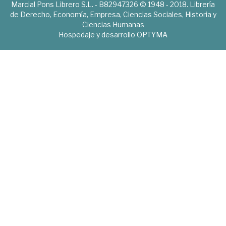
Marcial Pons Librero S.L. - B82947326 © 1948 - 2018. Librería
de Derecho, Economía, Empresa, Ciencias Sociales, Historia y
Ciencias Humanas
Hospedaje y desarrollo
OPTYMA