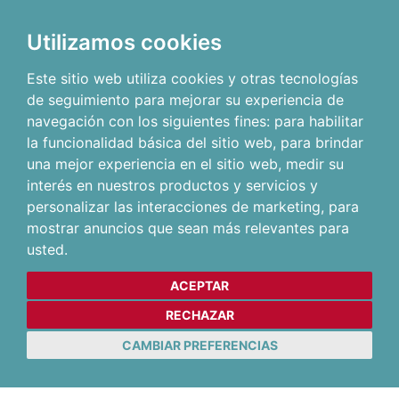
Utilizamos cookies
Este sitio web utiliza cookies y otras tecnologías
de seguimiento para mejorar su experiencia de
navegación con los siguientes fines:
para habilitar
la funcionalidad básica del sitio web
,
para brindar
una mejor experiencia en el sitio web
,
medir su
interés en nuestros productos y servicios y
personalizar las interacciones de marketing
,
para
mostrar anuncios que sean más relevantes para
usted
.
ACEPTAR
RECHAZAR
CAMBIAR PREFERENCIAS