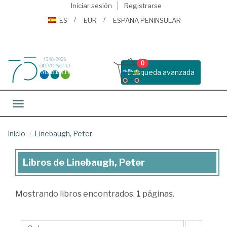
Iniciar sesión
Registrarse
ES
EUR
ESPAÑA PENINSULAR
0
Busqueda avanzada
Toggle navigation
Inicio
Linebaugh, Peter
Libros de Linebaugh, Peter
Libros
de
Mostrando
libros encontrados.
1
páginas.
Linebaugh,
Peter