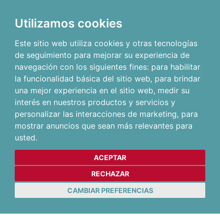
Utilizamos cookies
Este sitio web utiliza cookies y otras tecnologías
de seguimiento para mejorar su experiencia de
navegación con los siguientes fines:
para habilitar
la funcionalidad básica del sitio web
,
para brindar
una mejor experiencia en el sitio web
,
medir su
interés en nuestros productos y servicios y
personalizar las interacciones de marketing
,
para
mostrar anuncios que sean más relevantes para
usted
.
ACEPTAR
RECHAZAR
CAMBIAR PREFERENCIAS