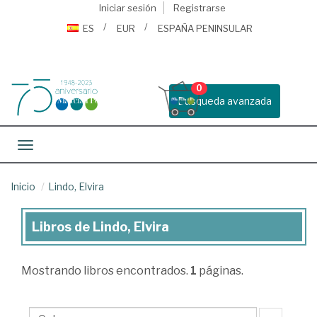
Iniciar sesión
Registrarse
ES
EUR
ESPAÑA PENINSULAR
0
Busqueda avanzada
Toggle navigation
Inicio
Lindo, Elvira
Libros de Lindo, Elvira
Libros
de
Mostrando
libros encontrados.
1
páginas.
Lindo,
Elvira