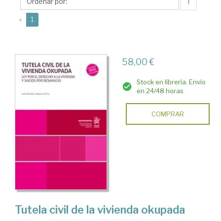
Juan
↑
Ramón
(current)
«
1
58,00 €
Stock en librería. Envío
en 24/48 horas
COMPRAR
Tutela civil de la vivienda okupada