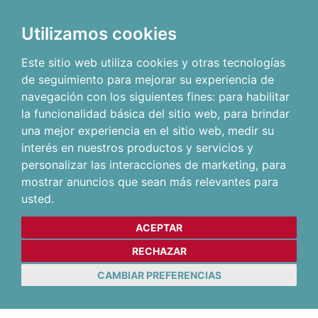
Utilizamos cookies
Este sitio web utiliza cookies y otras tecnologías
de seguimiento para mejorar su experiencia de
navegación con los siguientes fines:
para habilitar
la funcionalidad básica del sitio web
,
para brindar
una mejor experiencia en el sitio web
,
medir su
interés en nuestros productos y servicios y
personalizar las interacciones de marketing
,
para
mostrar anuncios que sean más relevantes para
usted
.
ACEPTAR
RECHAZAR
CAMBIAR PREFERENCIAS