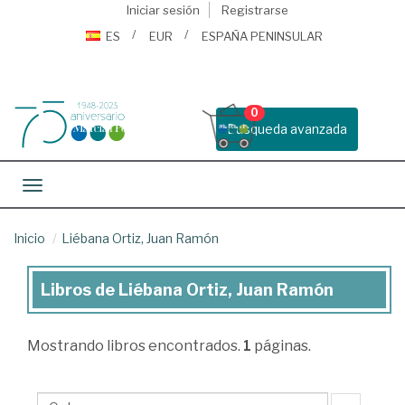
Iniciar sesión
Registrarse
ES
EUR
ESPAÑA PENINSULAR
0
Busqueda avanzada
Toggle navigation
Inicio
Liébana Ortiz, Juan Ramón
Libros de Liébana Ortiz, Juan Ramón
Libros
de
Mostrando
libros encontrados.
1
páginas.
Liébana
Ortiz,