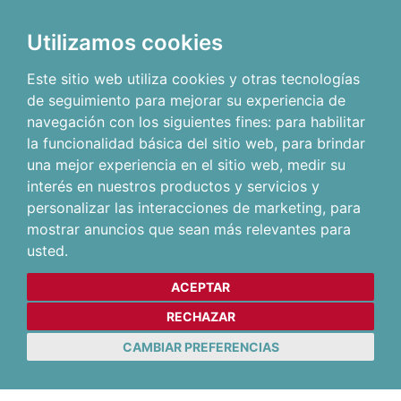
Utilizamos cookies
Este sitio web utiliza cookies y otras tecnologías
de seguimiento para mejorar su experiencia de
navegación con los siguientes fines:
para habilitar
la funcionalidad básica del sitio web
,
para brindar
una mejor experiencia en el sitio web
,
medir su
interés en nuestros productos y servicios y
personalizar las interacciones de marketing
,
para
mostrar anuncios que sean más relevantes para
usted
.
ACEPTAR
RECHAZAR
CAMBIAR PREFERENCIAS