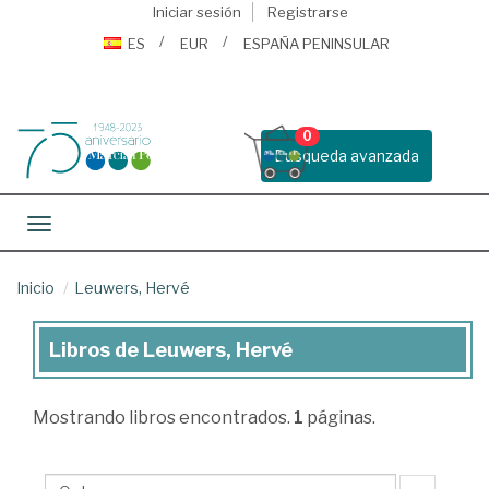
Iniciar sesión
Registrarse
ES
EUR
ESPAÑA PENINSULAR
0
Busqueda avanzada
Toggle navigation
Inicio
Leuwers, Hervé
Libros de Leuwers, Hervé
Libros
de
Mostrando
libros encontrados.
1
páginas.
Leuwers,
Hervé