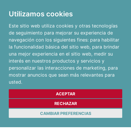
Utilizamos cookies
Este sitio web utiliza cookies y otras tecnologías
de seguimiento para mejorar su experiencia de
navegación con los siguientes fines:
para habilitar
la funcionalidad básica del sitio web
,
para brindar
una mejor experiencia en el sitio web
,
medir su
interés en nuestros productos y servicios y
personalizar las interacciones de marketing
,
para
mostrar anuncios que sean más relevantes para
usted
.
ACEPTAR
RECHAZAR
CAMBIAR PREFERENCIAS