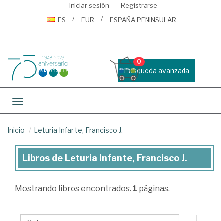
Iniciar sesión
Registrarse
ES
EUR
ESPAÑA PENINSULAR
0
Busqueda avanzada
Toggle navigation
Inicio
Leturia Infante, Francisco J.
Libros de Leturia Infante, Francisco J.
Libros
de
Mostrando
libros encontrados.
1
páginas.
Leturia
Infante,