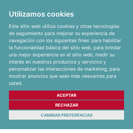
Utilizamos cookies
Este sitio web utiliza cookies y otras tecnologías
de seguimiento para mejorar su experiencia de
navegación con los siguientes fines:
para habilitar
la funcionalidad básica del sitio web
,
para brindar
una mejor experiencia en el sitio web
,
medir su
interés en nuestros productos y servicios y
personalizar las interacciones de marketing
,
para
mostrar anuncios que sean más relevantes para
usted
.
ACEPTAR
RECHAZAR
CAMBIAR PREFERENCIAS