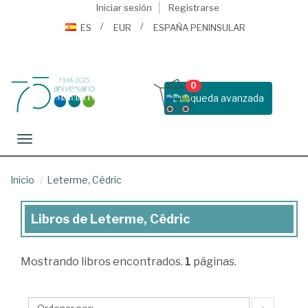
Iniciar sesión
Registrarse
ES
EUR
ESPAÑA PENINSULAR
0
Busqueda avanzada
Toggle navigation
Inicio
Leterme, Cédric
Libros de Leterme, Cédric
Libros
de
Mostrando
libros encontrados.
1
páginas.
Leterme,
Cédric