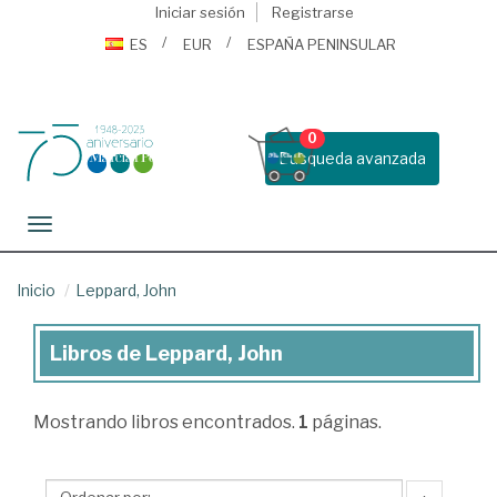
Iniciar sesión
Registrarse
ES
EUR
ESPAÑA PENINSULAR
0
Busqueda avanzada
Toggle navigation
Inicio
Leppard, John
Libros de Leppard, John
Libros
de
Mostrando
libros encontrados.
1
páginas.
Leppard,
John