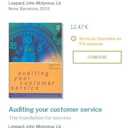
Leppard, John
;
Molyneux, Liz
None. Barcelona, 2003
12,47 €
Sin Stock. Disponible en
5/6 semanas.
COMPRAR
Auditing your customer service
The foundation for success
Leppard, John
;
Molyneux, Liz