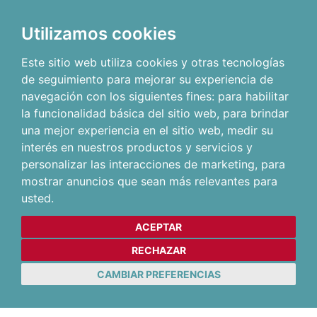
Utilizamos cookies
Este sitio web utiliza cookies y otras tecnologías
de seguimiento para mejorar su experiencia de
navegación con los siguientes fines:
para habilitar
la funcionalidad básica del sitio web
,
para brindar
una mejor experiencia en el sitio web
,
medir su
interés en nuestros productos y servicios y
personalizar las interacciones de marketing
,
para
mostrar anuncios que sean más relevantes para
usted
.
ACEPTAR
RECHAZAR
CAMBIAR PREFERENCIAS