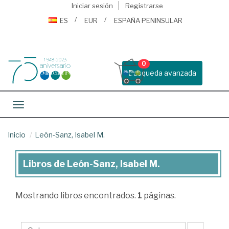
Iniciar sesión
Registrarse
ES
EUR
ESPAÑA PENINSULAR
0
Busqueda avanzada
Toggle navigation
Inicio
León-Sanz, Isabel M.
Libros de León-Sanz, Isabel M.
Libros
de
Mostrando
libros encontrados.
1
páginas.
León-
Sanz,