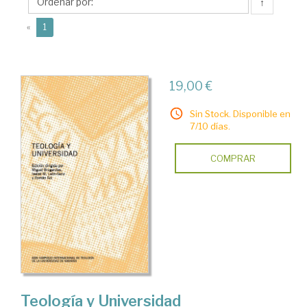
Isabel
↑
M.
(current)
«
1
19,00 €
Sin Stock. Disponible en
7/10 días.
COMPRAR
Teología y Universidad