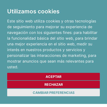
Utilizamos cookies
Este sitio web utiliza cookies y otras tecnologías
de seguimiento para mejorar su experiencia de
navegación con los siguientes fines:
para habilitar
la funcionalidad básica del sitio web
,
para brindar
una mejor experiencia en el sitio web
,
medir su
interés en nuestros productos y servicios y
personalizar las interacciones de marketing
,
para
mostrar anuncios que sean más relevantes para
usted
.
ACEPTAR
RECHAZAR
CAMBIAR PREFERENCIAS