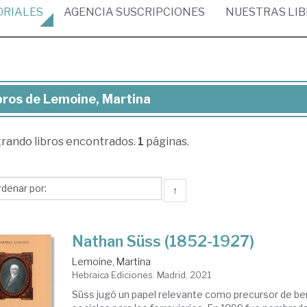
ORIALES
AGENCIA
SUSCRIPCIONES
NUESTRAS
LI
bros de Lemoine, Martina
ros
trando
libros encontrados.
1
páginas.
moine,
rtina
↑
Nathan Süss (1852-1927)
Lemoine, Martina
Hebraica Ediciones. Madrid, 2021
Süss jugó un papel relevante como precursor de be