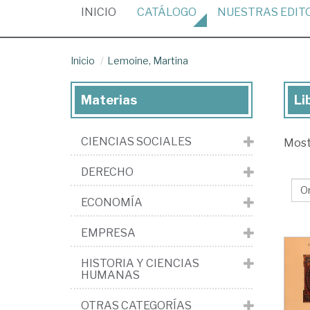
(CURRENT)
INICIO
CATÁLOGO
NUESTRAS
EDIT
Inicio
Lemoine, Martina
Materias
Li
Lib
de
CIENCIAS SOCIALES
Mos
Le
Ma
DERECHO
ECONOMÍA
EMPRESA
HISTORIA Y CIENCIAS
HUMANAS
OTRAS CATEGORÍAS