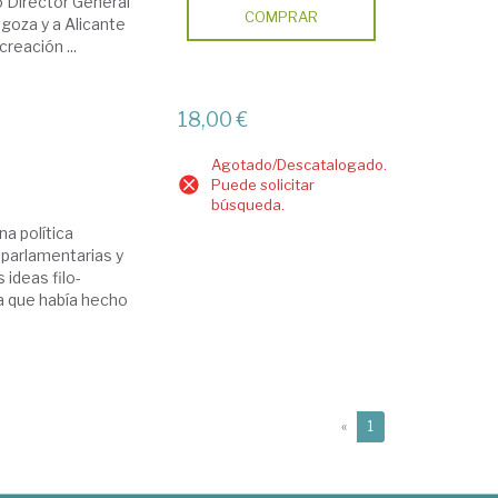
o Director General
COMPRAR
agoza y a Alicante
reación ...
18,00 €
Agotado/Descatalogado.
Puede solicitar
búsqueda.
na política
 parlamentarias y
 ideas filo-
a que había hecho
(current)
«
1