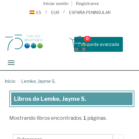
Iniciar sesión
Registrarse
ES
EUR
ESPAÑA PENINSULAR
0
Busqueda avanzada
Toggle navigation
Inicio
Lemke, Jayme S.
Libros de Lemke, Jayme S.
Libros
de
Mostrando
libros encontrados.
1
páginas.
Lemke,
Jayme