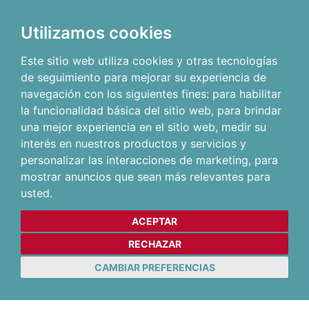
Utilizamos cookies
Este sitio web utiliza cookies y otras tecnologías
de seguimiento para mejorar su experiencia de
navegación con los siguientes fines:
para habilitar
la funcionalidad básica del sitio web
,
para brindar
una mejor experiencia en el sitio web
,
medir su
interés en nuestros productos y servicios y
personalizar las interacciones de marketing
,
para
mostrar anuncios que sean más relevantes para
usted
.
ACEPTAR
RECHAZAR
CAMBIAR PREFERENCIAS