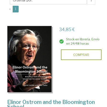
S.
↑
(current)
«
1
34,85 €
Stock en librería. Envío
en 24/48 horas
COMPRAR
Elinor Ostrom and the Bloomington
School